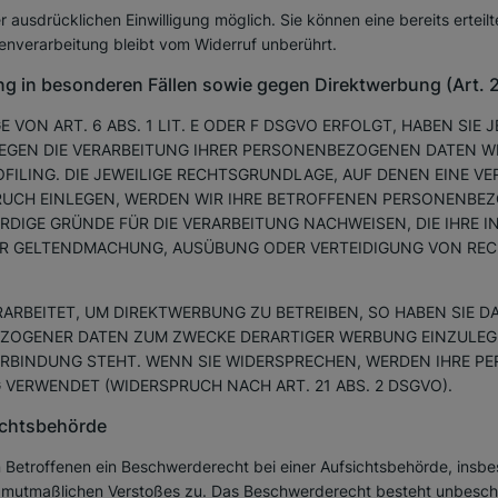
ausdrücklichen Einwilligung möglich. Sie können eine bereits erteilte
enverarbeitung bleibt vom Widerruf unberührt.
g in besonderen Fällen sowie gegen Direktwerbung (Art.
ON ART. 6 ABS. 1 LIT. E ODER F DSGVO ERFOLGT, HABEN SIE J
GEGEN DIE VERARBEITUNG IHRER PERSONENBEZOGENEN DATEN WI
FILING. DIE JEWEILIGE RECHTSGRUNDLAGE, AUF DENEN EINE VE
UCH EINLEGEN, WERDEN WIR IHRE BETROFFENEN PERSONENBEZO
IGE GRÜNDE FÜR DIE VERARBEITUNG NACHWEISEN, DIE IHRE IN
DER GELTENDMACHUNG, AUSÜBUNG ODER VERTEIDIGUNG VON RE
RBEITET, UM DIREKTWERBUNG ZU BETREIBEN, SO HABEN SIE DA
ZOGENER DATEN ZUM ZWECKE DERARTIGER WERBUNG EINZULEGEN;
VERBINDUNG STEHT. WENN SIE WIDERSPRECHEN, WERDEN IHRE 
VERWENDET (WIDERSPRUCH NACH ART. 21 ABS. 2 DSGVO).
chts­behörde
Betroffenen ein Beschwerderecht bei einer Aufsichtsbehörde, insbe
es mutmaßlichen Verstoßes zu. Das Beschwerderecht besteht unbesch