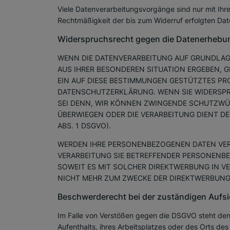
Viele Datenverarbeitungsvorgänge sind nur mit Ihrer 
Rechtmäßigkeit der bis zum Widerruf erfolgten Dat
Widerspruchsrecht gegen die Datenerhebun
WENN DIE DATENVERARBEITUNG AUF GRUNDLAGE V
AUS IHRER BESONDEREN SITUATION ERGEBEN, 
EIN AUF DIESE BESTIMMUNGEN GESTÜTZTES PRO
DATENSCHUTZERKLÄRUNG. WENN SIE WIDERSPR
SEI DENN, WIR KÖNNEN ZWINGENDE SCHUTZWÜRD
ÜBERWIEGEN ODER DIE VERARBEITUNG DIENT 
ABS. 1 DSGVO).
WERDEN IHRE PERSONENBEZOGENEN DATEN VERA
VERARBEITUNG SIE BETREFFENDER PERSONENBE
SOWEIT ES MIT SOLCHER DIREKTWERBUNG IN 
NICHT MEHR ZUM ZWECKE DER DIREKTWERBUNG 
Beschwerde­recht bei der zuständigen Aufsi
Im Falle von Verstößen gegen die DSGVO steht den 
Aufenthalts, ihres Arbeitsplatzes oder des Orts d