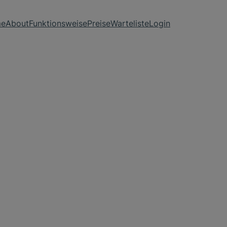
e
About
Funktionsweise
Preise
Warteliste
Login